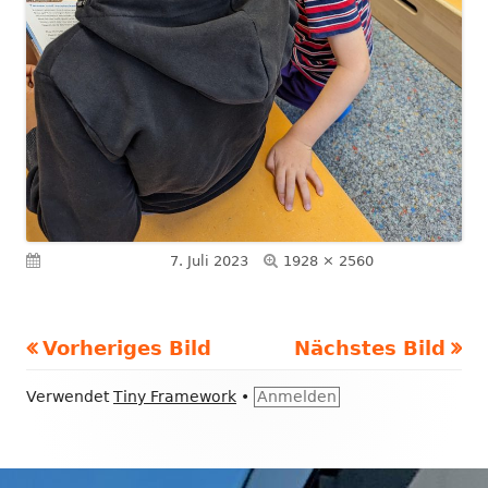
Volle
Veröffentlicht am
7. Juli 2023
1928 × 2560
Größe
Vorheriges Bild
Nächstes Bild
Footer
Verwendet
Tiny Framework
•
Anmelden
Inhalt