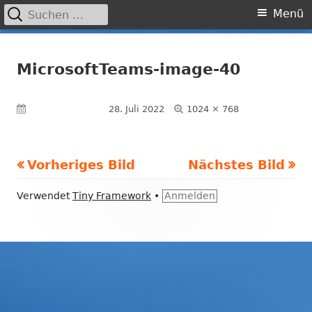
Suchen
Primäres
Menü
nach:
Menü
Springe
Grundschule Laufamholz
zum
MicrosoftTeams-image-40
Inhalt
Volle
Veröffentlicht am
28. Juli 2022
1024 × 768
Größe
Vorheriges Bild
Nächstes Bild
Footer
Verwendet
Tiny Framework
•
Anmelden
Inhalt