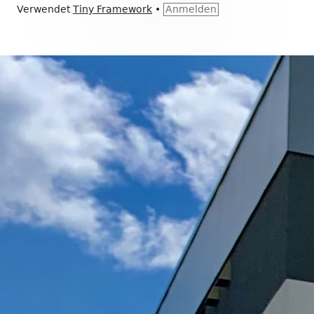
Footer
Verwendet
Tiny Framework
•
Anmelden
Inhalt