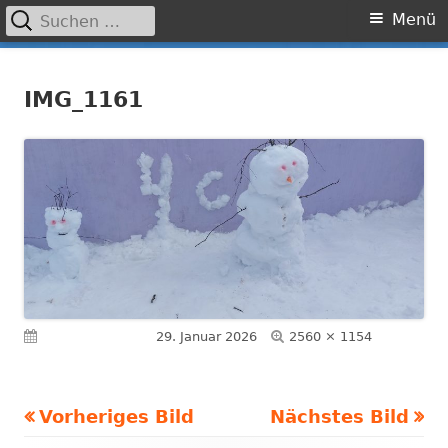
Suchen
Primäres
Menü
nach:
Menü
Springe
Grundschule Laufamholz
zum
IMG_1161
Inhalt
Volle
Veröffentlicht am
29. Januar 2026
2560 × 1154
Größe
Vorheriges Bild
Nächstes Bild