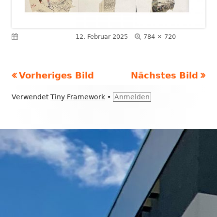
Volle
Veröffentlicht am
12. Februar 2025
784 × 720
Größe
Vorheriges Bild
Nächstes Bild
Footer
Verwendet
Tiny Framework
•
Anmelden
Inhalt