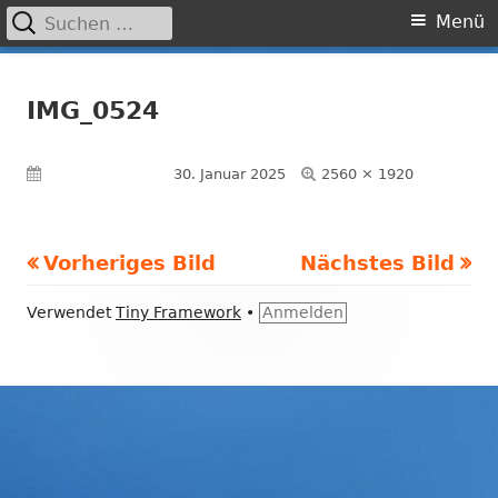
Suchen
Primäres
Menü
nach:
Menü
Springe
Grundschule Laufamholz
zum
IMG_0524
Inhalt
Volle
Veröffentlicht am
30. Januar 2025
2560 × 1920
Größe
Vorheriges Bild
Nächstes Bild
Footer
Verwendet
Tiny Framework
•
Anmelden
Inhalt