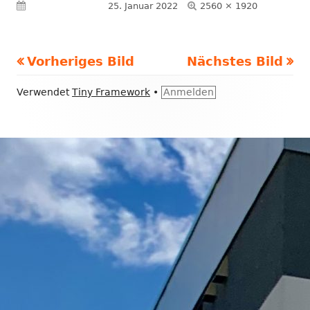
Volle
Veröffentlicht am
25. Januar 2022
2560 × 1920
Größe
Vorheriges Bild
Nächstes Bild
Footer
Verwendet
Tiny Framework
•
Anmelden
Inhalt