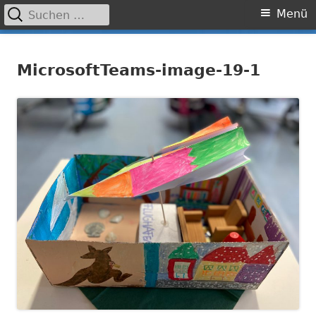
Suchen
Primäres
Menü
nach:
Menü
Springe
Grundschule Laufamholz
zum
MicrosoftTeams-image-19-1
Inhalt