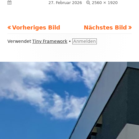
Volle
Veröffentlicht am
27. Februar 2026
2560 × 1920
Größe
Vorheriges Bild
Nächstes Bild
Footer
Verwendet
Tiny Framework
•
Anmelden
Inhalt