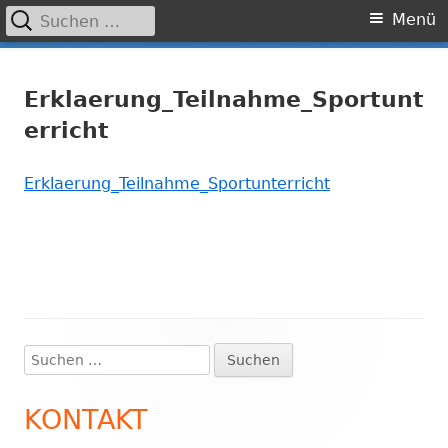
Suchen
Primäres
Menü
nach:
Menü
Springe
Grundschule Laufamholz
zum
Erklaerung_Teilnahme_Sportunt
Inhalt
erricht
Erklaerung_Teilnahme_Sportunterricht
Suchen
Haupt-
nach:
Seitenleiste
KONTAKT