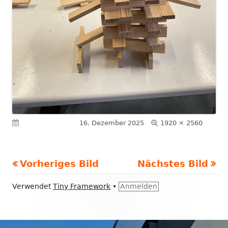
Volle
Veröffentlicht am
16. Dezember 2025
1920 × 2560
Größe
Vorheriges Bild
Nächstes Bild
Footer
Verwendet
Tiny Framework
•
Anmelden
Inhalt