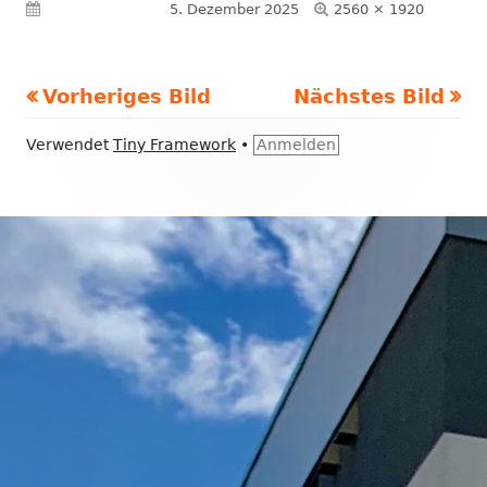
Volle
Veröffentlicht am
5. Dezember 2025
2560 × 1920
Größe
Vorheriges Bild
Nächstes Bild
Footer
Verwendet
Tiny Framework
•
Anmelden
Inhalt