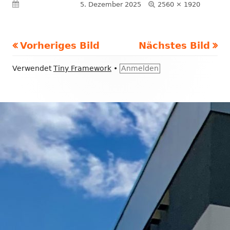
Volle
Veröffentlicht am
5. Dezember 2025
2560 × 1920
Größe
Vorheriges Bild
Nächstes Bild
Footer
Verwendet
Tiny Framework
•
Anmelden
Inhalt