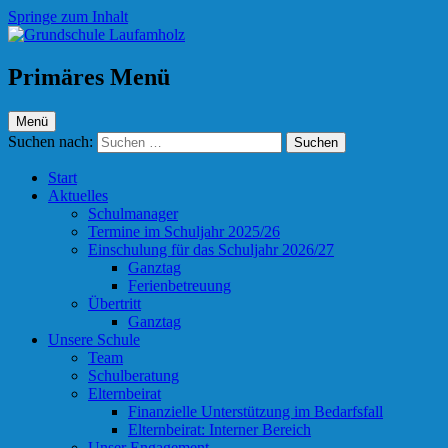
Springe zum Inhalt
Grundschule Laufamholz
Primäres Menü
Menü
Suchen nach:
Start
Aktuelles
Schulmanager
Termine im Schuljahr 2025/26
Einschulung für das Schuljahr 2026/27
Ganztag
Ferienbetreuung
Übertritt
Ganztag
Unsere Schule
Team
Schulberatung
Elternbeirat
Finanzielle Unterstützung im Bedarfsfall
Elternbeirat: Interner Bereich
Unser Engagement