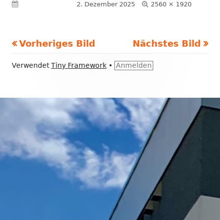
Volle
Veröffentlicht am
2. Dezember 2025
2560 × 1920
Größe
Vorheriges Bild
Nächstes Bild
Footer
Verwendet
Tiny Framework
•
Anmelden
Inhalt