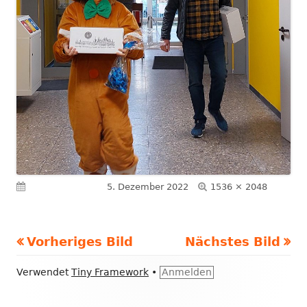
Volle
Veröffentlicht am
5. Dezember 2022
1536 × 2048
Größe
Vorheriges Bild
Nächstes Bild
Footer
Verwendet
Tiny Framework
•
Anmelden
Inhalt