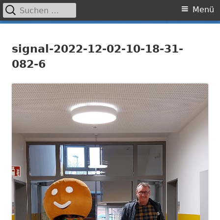
Suchen
Primäres
Menü
nach:
Menü
Springe
Grundschule Laufamholz
zum
signal-2022-12-02-10-18-31-
Inhalt
082-6