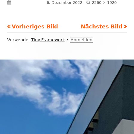
Volle
Veröffentlicht am
6. Dezember 2022
2560 × 1920
Größe
Vorheriges Bild
Nächstes Bild
Footer
Verwendet
Tiny Framework
•
Anmelden
Inhalt