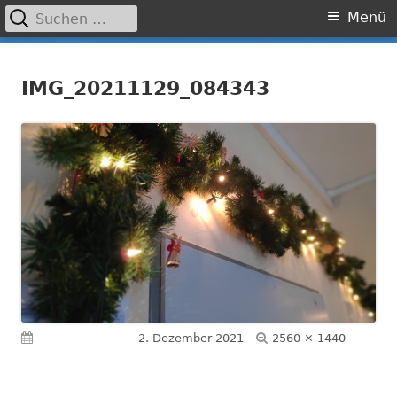
Suchen
Primäres
Menü
nach:
Menü
Springe
Grundschule Laufamholz
zum
IMG_20211129_084343
Inhalt
Volle
Veröffentlicht am
2. Dezember 2021
2560 × 1440
Größe