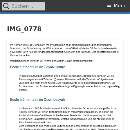
Suchen
Primäres
Menü
nach:
Menü
Springe
Grundschule Laufamholz
zum
IMG_0778
Inhalt