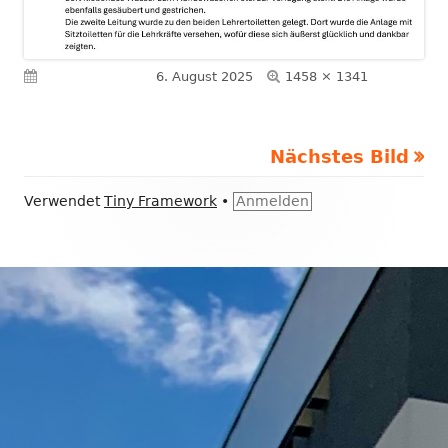
Volle
Veröffentlicht am
6. August 2025
1458 × 1341
Größe
Nächstes Bild
Footer
Verwendet
Tiny Framework
•
Anmelden
Inhalt