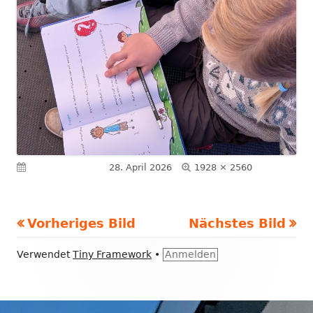
Volle
Veröffentlicht am
28. April 2026
1928 × 2560
Größe
Vorheriges Bild
Nächstes Bild
Footer
Verwendet
Tiny Framework
•
Anmelden
Inhalt