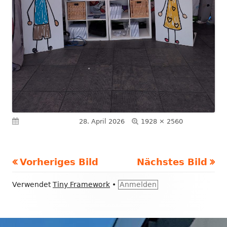
Volle
Veröffentlicht am
28. April 2026
1928 × 2560
Größe
Vorheriges Bild
Nächstes Bild
Footer
Verwendet
Tiny Framework
•
Anmelden
Inhalt