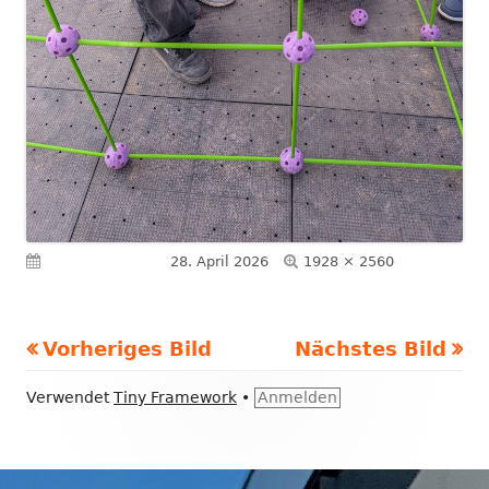
Volle
Veröffentlicht am
28. April 2026
1928 × 2560
Größe
Vorheriges Bild
Nächstes Bild
Footer
Verwendet
Tiny Framework
•
Anmelden
Inhalt