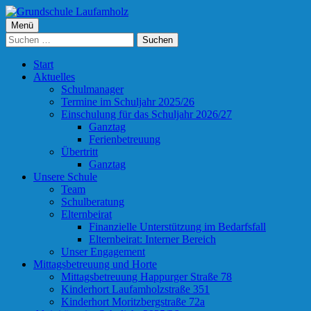
Springe
zum
Primäres
Menü
Grundschule Laufamholz
Inhalt
Suchen
Menü
nach:
Start
Aktuelles
Schulmanager
Termine im Schuljahr 2025/26
Einschulung für das Schuljahr 2026/27
Ganztag
Ferienbetreuung
Übertritt
Ganztag
Unsere Schule
Team
Schulberatung
Elternbeirat
Finanzielle Unterstützung im Bedarfsfall
Elternbeirat: Interner Bereich
Unser Engagement
Mittagsbetreuung und Horte
Mittagsbetreuung Happurger Straße 78
Kinderhort Laufamholzstraße 351
Kinderhort Moritzbergstraße 72a