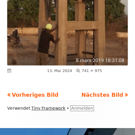
Volle
Veröffentlicht am
13. Mai 2024
741 × 975
Größe
Vorheriges Bild
Nächstes Bild
Footer
Verwendet
Tiny Framework
•
Anmelden
Inhalt