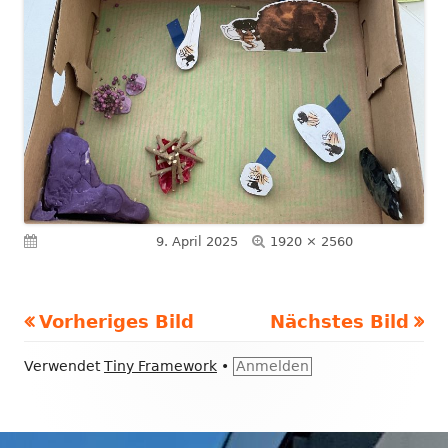
Volle
Veröffentlicht am
9. April 2025
1920 × 2560
Größe
Vorheriges Bild
Nächstes Bild
Footer
Verwendet
Tiny Framework
•
Anmelden
Inhalt