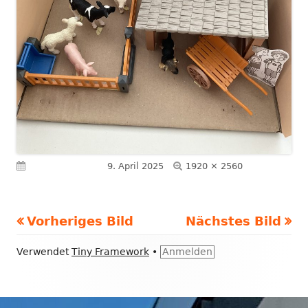
Volle
Veröffentlicht am
9. April 2025
1920 × 2560
Größe
Vorheriges Bild
Nächstes Bild
Footer
Verwendet
Tiny Framework
•
Anmelden
Inhalt