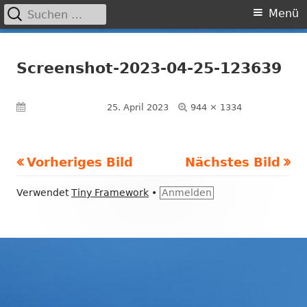
Suchen
Primäres
Menü
nach:
Menü
Springe
Grundschule Laufamholz
zum
Screenshot-2023-04-25-123639
Inhalt
Volle
Veröffentlicht am
25. April 2023
944 × 1334
Größe
Vorheriges Bild
Nächstes Bild
Footer
Verwendet
Tiny Framework
•
Anmelden
Inhalt