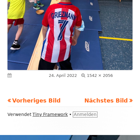
Volle
Veröffentlicht am
24. April 2022
1542 × 2056
Größe
Vorheriges Bild
Nächstes Bild
Footer
Verwendet
Tiny Framework
•
Anmelden
Inhalt