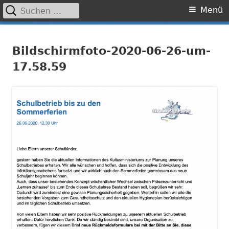
Suchen
Primäres
Menü
nach:
Menü
Springe
Grundschule Laufamholz
zum
Bildschirmfoto-2020-06-26-um-
Inhalt
17.58.59