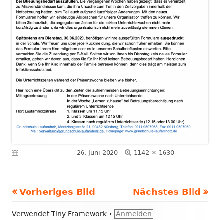
Volle
Veröffentlicht am
26. Juni 2020
1142 × 1630
Größe
Vorheriges Bild
Nächstes Bild
Footer
Verwendet
Tiny Framework
•
Anmelden