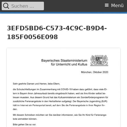
Suchen
Primäres
Menü
nach:
Menü
Springe
Grundschule Laufamholz
zum
3EFD5BD6-C573-4C9C-B9D4-
Inhalt
185F0056E098