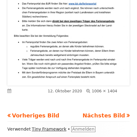
Volle
Veröffentlicht am
12. Oktober 2020
1006 × 1404
Größe
Vorheriges Bild
Nächstes Bild
Footer
Verwendet
Tiny Framework
•
Anmelden