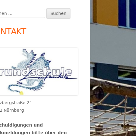
2026
en
upt-
6
:
itenleiste
6
NTAKT
tzbergstraße 21
2 Nürnberg
chuldigungen und
kmeldungen bitte über den