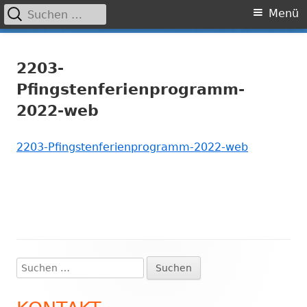
Suchen
Primäres
Menü
nach:
Menü
Springe
Grundschule Laufamholz
zum
2203-
Inhalt
Pfingstenferienprogramm-
2022-web
2203-Pfingstenferienprogramm-2022-web
Suchen
Haupt-
nach:
Seitenleiste