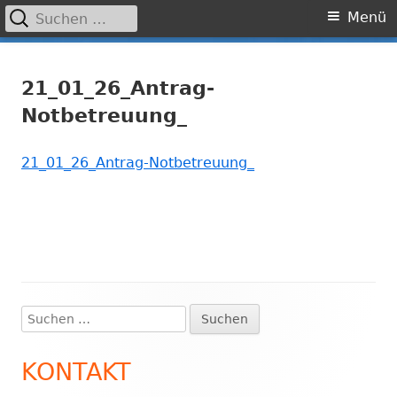
Suchen
Primäres
Menü
nach:
Menü
Springe
Grundschule Laufamholz
zum
21_01_26_Antrag-
Inhalt
Notbetreuung_
21_01_26_Antrag-Notbetreuung_
Suchen
Haupt-
nach:
Seitenleiste
KONTAKT