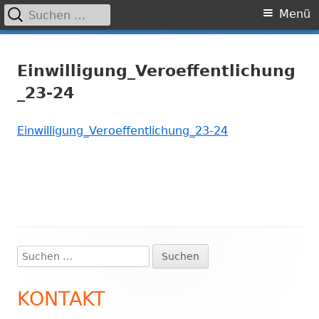
Suchen
Primäres
Menü
nach:
Menü
Springe
Grundschule Laufamholz
zum
Einwilligung_Veroeffentlichung
Inhalt
_23-24
Einwilligung_Veroeffentlichung_23-24
Suchen
Haupt-
nach:
Seitenleiste
KONTAKT