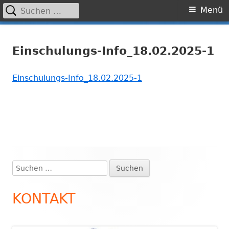
Suchen
Primäres
Menü
nach:
Menü
Springe
Grundschule Laufamholz
zum
Einschulungs-Info_18.02.2025-1
Inhalt
Einschulungs-Info_18.02.2025-1
Suchen
Haupt-
nach:
Seitenleiste
KONTAKT