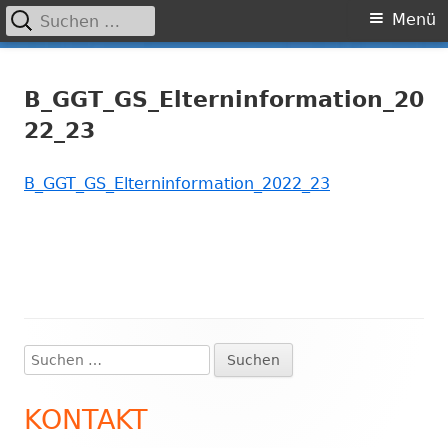
Suchen
Primäres
Menü
nach:
Menü
Springe
Grundschule Laufamholz
zum
B_GGT_GS_Elterninformation_20
Inhalt
22_23
B_GGT_GS_Elterninformation_2022_23
Suchen
Haupt-
nach:
Seitenleiste
KONTAKT