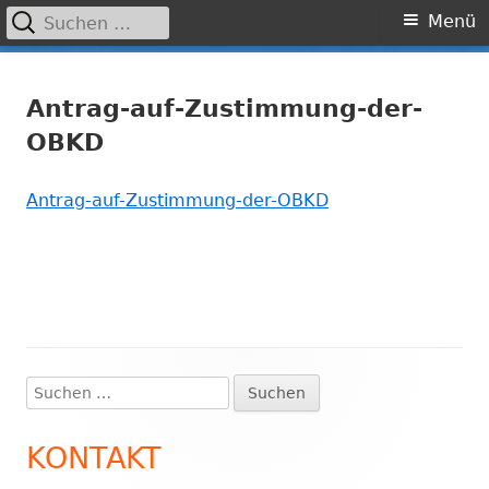
Suchen
Primäres
Menü
nach:
Menü
Springe
Grundschule Laufamholz
zum
Antrag-auf-Zustimmung-der-
Inhalt
OBKD
Antrag-auf-Zustimmung-der-OBKD
Suchen
Haupt-
nach:
Seitenleiste
KONTAKT