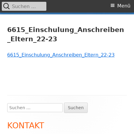
Suchen
Primäres
Menü
nach:
Menü
Springe
Grundschule Laufamholz
zum
6615_Einschulung_Anschreiben
Inhalt
_Eltern_22-23
6615_Einschulung_Anschreiben_Eltern_22-23
Suchen
Haupt-
nach:
Seitenleiste
KONTAKT