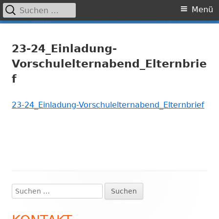
Suchen
Primäres
Menü
nach:
Menü
Springe
Grundschule Laufamholz
zum
23-24_Einladung-
Inhalt
Vorschulelternabend_Elternbrie
f
23-24_Einladung-Vorschulelternabend_Elternbrief
Suchen
Haupt-
nach:
Seitenleiste