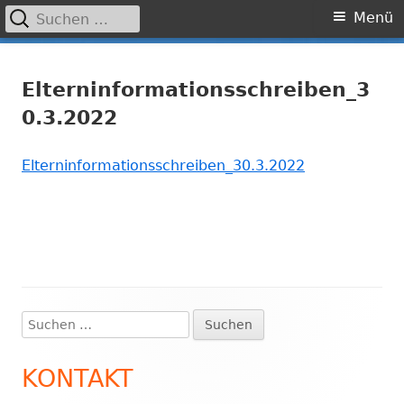
Suchen
Primäres
Menü
nach:
Menü
Springe
Grundschule Laufamholz
zum
Elterninformationsschreiben_3
Inhalt
0.3.2022
Elterninformationsschreiben_30.3.2022
Suchen
Haupt-
nach:
Seitenleiste
KONTAKT